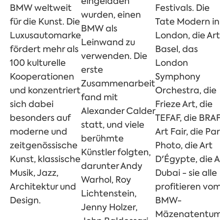
eingeladen
BMW weltweit
Festivals.
Die
wurden, einen
für die Kunst. Die
Tate Modern in
BMW als
Luxusautomarke
London, die Art
Leinwand zu
fördert mehr als
Basel, das
verwenden. Die
100 kulturelle
London
erste
Kooperationen
Symphony
Zusammenarbeit
und konzentriert
Orchestra, die
fand mit
sich dabei
Frieze Art, die
Alexander Calder
besonders auf
TEFAF, die BRA
statt, und viele
moderne und
Art Fair, die Par
berühmte
zeitgenössische
Photo, die Art
Künstler folgten,
Kunst, klassische
D'Égypte, die A
darunter Andy
Musik, Jazz,
Dubai - sie alle
Warhol, Roy
Architektur und
profitieren vo
Lichtenstein,
Design.
BMW-
Jenny Holzer,
Mäzenatentu