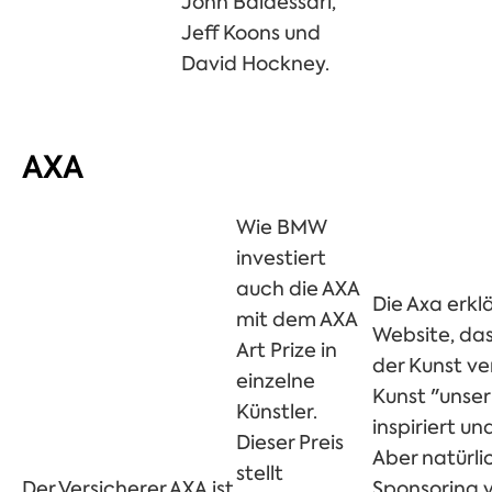
John Baldessari,
Jeff Koons und
David Hockney.
AXA
Wie BMW
investiert
auch die AXA
Die Axa erklä
mit dem AXA
Website, dass
Art Prize in
der Kunst ve
einzelne
Kunst "unse
Künstler.
inspiriert un
Dieser Preis
Aber natürli
stellt
Der Versicherer AXA ist
Sponsoring 