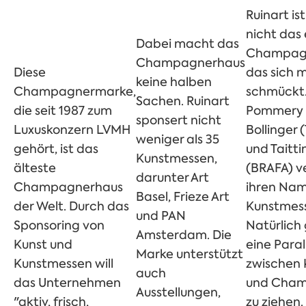
Ruinart ist
nicht das 
Dabei macht das
Champagn
Champagnerhaus
Diese
das sich m
keine halben
Champagnermarke,
schmückt
Sachen. Ruinart
die seit 1987 zum
Pommery (
sponsert nicht
Luxuskonzern LVMH
Bollinger 
weniger als 35
gehört, ist das
und Taitti
Kunstmessen,
älteste
(BRAFA) v
darunter Art
Champagnerhaus
ihren Nam
Basel, Frieze Art
der Welt. Durch das
Kunstmes
und PAN
Sponsoring von
Natürlich 
Amsterdam. Die
Kunst und
eine Paral
Marke unterstützt
Kunstmessen will
zwischen 
auch
das Unternehmen
und Cha
Ausstellungen,
"aktiv, frisch,
zu ziehen.