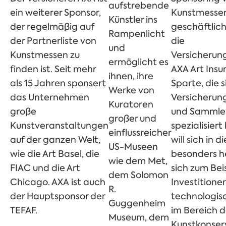
aufstrebende
ein weiterer Sponsor,
Kunstmesse
Künstler ins
der regelmäßig auf
geschäftliche
Rampenlicht
der Partnerliste von
die
und
Kunstmessen zu
Versicherung
ermöglicht es
finden ist. Seit mehr
AXA Art Insu
ihnen, ihre
als 15 Jahren sponsert
Sparte, die s
Werke von
das Unternehmen
Versicherun
Kuratoren
große
und Sammle
großer und
Kunstveranstaltungen
spezialisiert
einflussreicher
auf der ganzen Welt,
will sich in 
US-Museen
wie die Art Basel, die
besonders h
wie dem Met,
FIAC und die Art
sich zum Beis
dem Solomon
Chicago. AXA ist auch
Investitionen
R.
der Hauptsponsor der
technologis
Guggenheim
TEFAF.
im Bereich d
Museum, dem
Kunstkonser