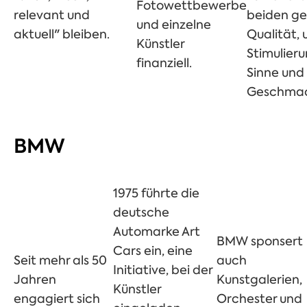
Fotowettbewerbe
relevant und
beiden ge
und einzelne
aktuell" bleiben.
Qualität, 
Künstler
Stimulier
finanziell.
Sinne und
Geschmac
BMW
1975 führte die
deutsche
Automarke Art
BMW sponsert
Cars ein, eine
Seit mehr als 50
auch
Initiative, bei der
Jahren
Kunstgalerien,
Künstler
engagiert sich
Orchester und