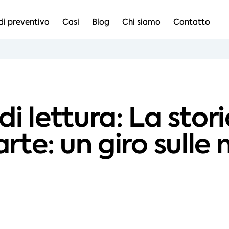
di preventivo
Casi
Blog
Chi siamo
Contatto
di lettura: La stori
'arte: un giro sul