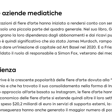
e aziende mediatiche
azioni di fiere d'arte hanno iniziato a rendersi conto con s
 è solo una piccola parte del quadro generale. Nel suo libro, 
egrano la loro dipendenza dagli abbonamenti e dai ricavi pub
ice è quindi significativo che sia stato James Murdoch, rampol
dare un'iniezione di capitale ad Art Basel nel 2020. E a Fr
affidato il ruolo di responsabile a Simon Fox, veterano dei me
ienza
rive è la crescente popolarità delle fiere d'arte dovuta alla
ennio e che ha trovato il suo consolidamento nella forma di 
 approccio all'arte basato su Instagram, le fiere d'arte ha
onomico delle fiere d'arte si estende quindi oltre il loro sett
eso $20,2 miliardi di euro in servizi di supporto esterni, la
 conseguenza hanno anche generato il maggior numero di post