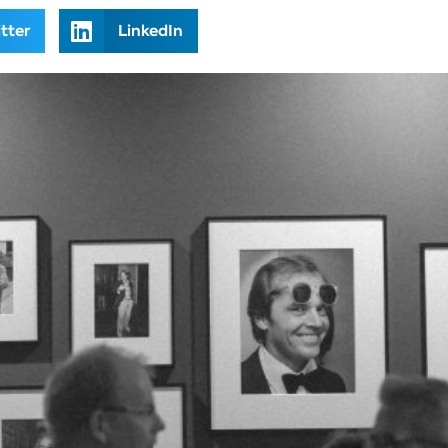
tter
LinkedIn