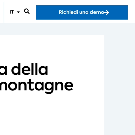
Richiedi una demo
IT
a della
le montagne