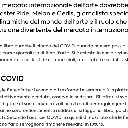
 mercato internazionale dell'arte dovrebbero
oaster Ride. Melanie Gerlis, giornalista specia
dinamiche del mondo dell'arte e il ruolo che 
visione divertente del mercato internazional
to libro durante il blocco del COVID, quando non era possibile
come giornalista di fiere d'arte. Si è chiesta in che direzion
omento in cui le sfide commerciali, ambientali e sociali si
o COVID
le fiere d'arte si erano già trasformate sempre più in piat
effettivamente venduta, osserva lo scrittore. Gli affari si s
igitale ci sono innumerevoli nuovi modi per raggiungere i p
n anno sorprendentemente redditizio, si legge nel libro, poich
inati. Secondo l'autrice, COVID ha quindi dimostrato che le f
o farlo se vogliono rimanere rilevanti in futuro.