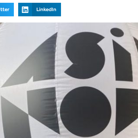
tter
LinkedIn