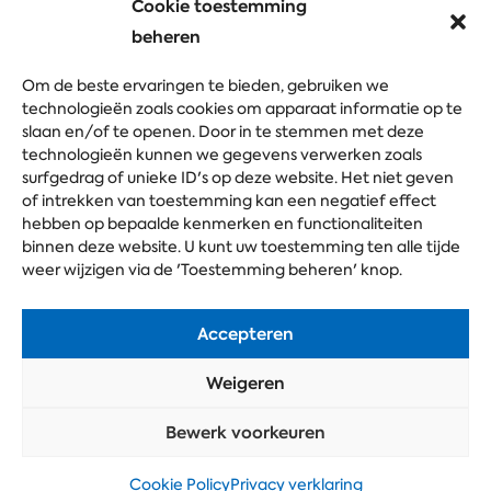
Cookie toestemming
beheren
Kies je event
Om de beste ervaringen te bieden, gebruiken we
Beurs
Congres
Bedrijfsevent
Festival
technologieën zoals cookies om apparaat informatie op te
slaan en/of te openen. Door in te stemmen met deze
technologieën kunnen we gegevens verwerken zoals
surfgedrag of unieke ID's op deze website. Het niet geven
Stel je vraag
of intrekken van toestemming kan een negatief effect
hebben op bepaalde kenmerken en functionaliteiten
binnen deze website. U kunt uw toestemming ten alle tijde
weer wijzigen via de 'Toestemming beheren' knop.
Accepteren
Weigeren
Bewerk voorkeuren
Cookie Policy
Privacy verklaring