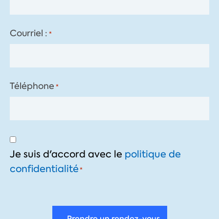
Courriel :
*
Téléphone
*
Consentement
*
Je suis d'accord avec le
politique de
confidentialité
*
Prendre un rendez-vous