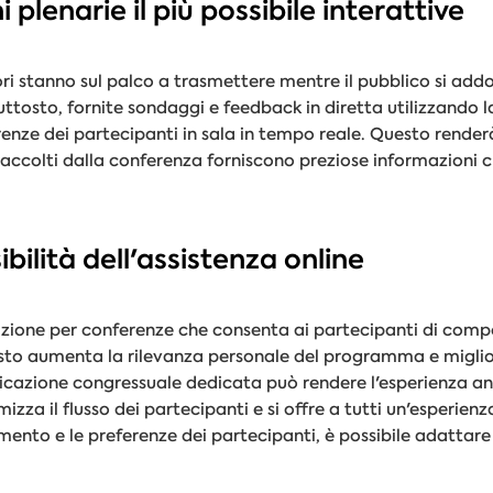
 plenarie il più possibile interattive
latori stanno sul palco a trasmettere mentre il pubblico si a
tosto, fornite sondaggi e feedback in diretta utilizzando 
erenze dei partecipanti in sala in tempo reale. Questo render
i raccolti dalla conferenza forniscono preziose informazioni c
ibilità dell'assistenza online
razione per conferenze che consenta ai partecipanti di comp
esto aumenta la rilevanza personale del programma e miglio
plicazione congressuale dedicata può rendere l'esperienza an
izza il flusso dei partecipanti e si offre a tutti un'esperienz
ento e le preferenze dei partecipanti, è possibile adattare m