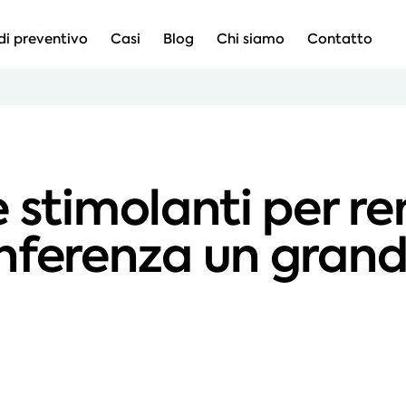
di preventivo
Casi
Blog
Chi siamo
Contatto
 stimolanti per re
nferenza un gran