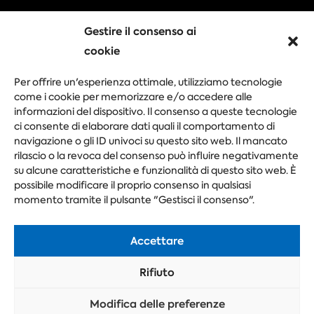
Gestire il consenso ai
Scegliete il vostro evento
cookie
Fiera
Congresso
Evento aziendale
Per offrire un'esperienza ottimale, utilizziamo tecnologie
Festival
come i cookie per memorizzare e/o accedere alle
informazioni del dispositivo. Il consenso a queste tecnologie
ci consente di elaborare dati quali il comportamento di
navigazione o gli ID univoci su questo sito web. Il mancato
Fai la tua domanda
rilascio o la revoca del consenso può influire negativamente
su alcune caratteristiche e funzionalità di questo sito web. È
possibile modificare il proprio consenso in qualsiasi
momento tramite il pulsante "Gestisci il consenso".
Accettare
Rifiuto
Modifica delle preferenze