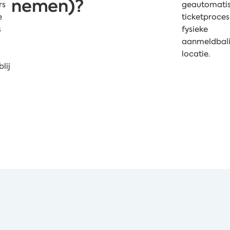
nemen)?
rs
geautomati
e
ticketproces
s
fysieke
aanmeldbali
locatie.
lij