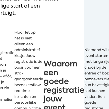
ige start of een
tuigt.
Maar let op:
het is niet
alleen een
administratief
Niemand wil z
istratie
klusje. Jouw
event starten
et
Waarom
registratie is de
met lange rij
van
basis voor een
chaos bij de
een
n je
strak
entree of bo
– vóór,
goede
georganiseerde
bezoekers di
 je
bezoekersflow,
hun bevestig
registratie
an via
realtime
niet kunnen
jouw
inzichten én
vinden. Een
rmulier,
persoonlijke
goede
event
communicatie.
registratie