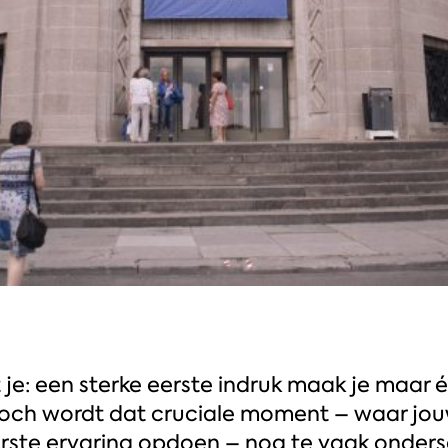
e: een sterke eerste indruk maak je maar éé
e. Toch wordt dat cruciale moment – waar j
rste ervaring opdoen – nog te vaak onder