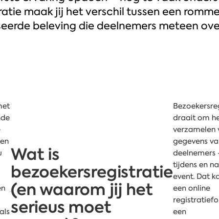
atie maak jij het verschil tussen een rommel
seerde beleving die deelnemers meteen over
met
Bezoekersreg
nde
draait om h
e
verzamelen 
een
gegevens va
Wat is
u
deelnemers 
tijdens en na
bezoekersregistratie
event. Dat k
(en waarom jij het
en
een online
registratiefo
serieus moet
als
een