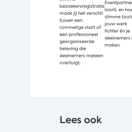
Eventpartne
bezoekersregistratie
loont, en ho
maak jij het verschil
slimme tool
tussen een
jouw werk
rommelige start of
lichter én je
een professioneel
deelnemers b
georganiseerde
maken.
beleving die
deelnemers meteen
overtuigt.
Lees ook