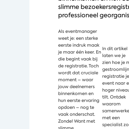
slimme bezoekersregistr
professioneel georgani
Als eventmanager
weet je: een sterke
eerste indruk maak
In dit artikel
je maar één keer. En
laten we je
die begint vaak bij
zien hoe je 
de registratie. Toch
gestroomlij
wordt dat cruciale
registratie j
moment – waar
event naar 
jouw deelnemers
hoger nivea
binnenkomen en
tilt. Ontdek
hun eerste ervaring
waarom
opdoen – nog te
samenwerk
vaak onderschat.
met een
Zonde! Want met
specialist zo
slimme