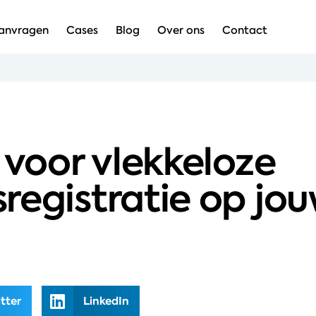
aanvragen
Cases
Blog
Over ons
Contact
j voor vlekkeloze
registratie op jo
tter
LinkedIn